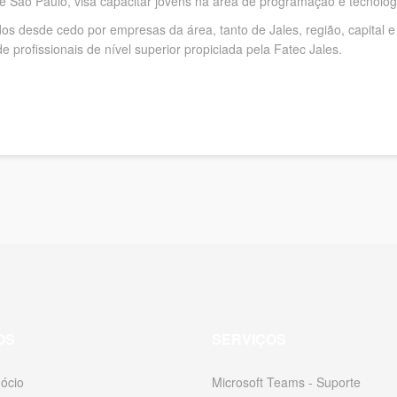
de São Paulo, visa capacitar jovens na área de programação e tecnolo
s desde cedo por empresas da área, tanto de Jales, região, capital e
profissionais de nível superior propiciada pela Fatec Jales.
OS
SERVIÇOS
ócio
Microsoft Teams - Suporte