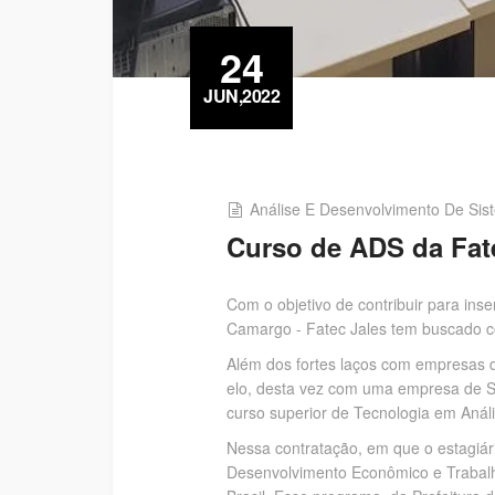
24
JUN,2022
Análise E Desenvolvimento De Sis
Curso de ADS da Fat
Com o objetivo de contribuir para ins
Camargo - Fatec Jales tem buscado c
Além dos fortes laços com empresas d
elo, desta vez com uma empresa de Sã
curso superior de Tecnologia em Anál
Nessa contratação, em que o estagiár
Desenvolvimento Econômico e Trabalh