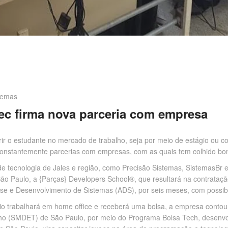
temas
ec firma nova parceria com empresa
erir o estudante no mercado de trabalho, seja por meio de estágio ou c
onstantemente parcerias com empresas, com as quais tem colhido bon
e tecnologia de Jales e região, como Precisão Sistemas, SistemasBr 
o Paulo, a {Parças} Developers School®, que resultará na contrataçã
ise e Desenvolvimento de Sistemas (ADS), por seis meses, com possib
io trabalhará em home office e receberá uma bolsa, a empresa contou
o (SMDET) de São Paulo, por meio do Programa Bolsa Tech, desenvol