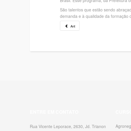
Brasil. Esse programa, da Prefeitura 
São talentos que estão sendo abraçado
demanda e à qualidade da formação de 
Ant
ENTRE EM CONTATO
CURS
Agroneg
Rua Vicente Leporace, 2630, Jd. Trianon