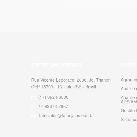
ENTRE EM CONTATO
CURS
Agroneg
Rua Vicente Leporace, 2630, Jd. Trianon
CEP 15703-116, Jales/SP - Brasil
Análise
(17) 3624-3800
Análise
ADS/AM
17 99676-2867
Gestão 
fatecjales@fatecjales.edu.br
Sistemas