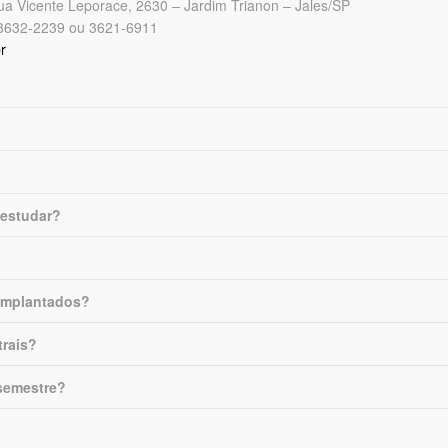
Rua Vicente Leporace, 2630 – Jardim Trianon – Jales/SP
 3632-2239 ou 3621-6911
r
 estudar?
implantados?
trais?
semestre?