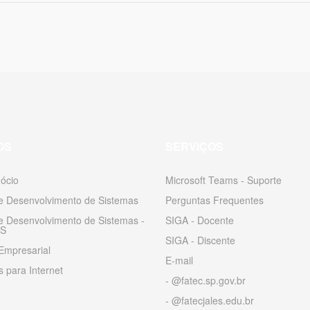
OS
SERVIÇOS
ócio
Microsoft Teams - Suporte
 e Desenvolvimento de Sistemas
Perguntas Frequentes
 e Desenvolvimento de Sistemas -
SIGA - Docente
S
SIGA - Discente
Empresarial
E-mail
 para Internet
- @fatec.sp.gov.br
- @fatecjales.edu.br