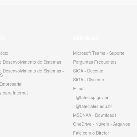
OS
SERVIÇOS
ócio
Microsoft Teams - Suporte
 e Desenvolvimento de Sistemas
Perguntas Frequentes
 e Desenvolvimento de Sistemas -
SIGA - Docente
S
SIGA - Discente
Empresarial
E-mail
 para Internet
- @fatec.sp.gov.br
- @fatecjales.edu.br
MSDNAA - Downloads
OneDrive - Nuvem - Arquivos
Fale com o Diretor