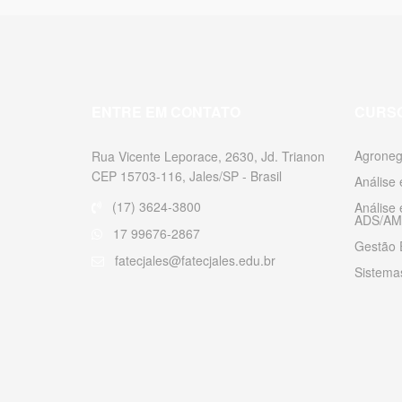
ENTRE EM CONTATO
CURS
Agroneg
Rua Vicente Leporace, 2630, Jd. Trianon
CEP 15703-116, Jales/SP - Brasil
Análise
(17) 3624-3800
Análise
ADS/AM
17 99676-2867
Gestão 
fatecjales@fatecjales.edu.br
Sistemas