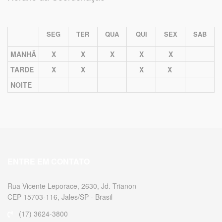
SEG
TER
QUA
QUI
SEX
SAB
MANHÃ
X
X
X
X
X
TARDE
X
X
X
X
NOITE
ENTRE EM CONTATO
Rua Vicente Leporace, 2630, Jd. Trianon
CEP 15703-116, Jales/SP - Brasil
(17) 3624-3800