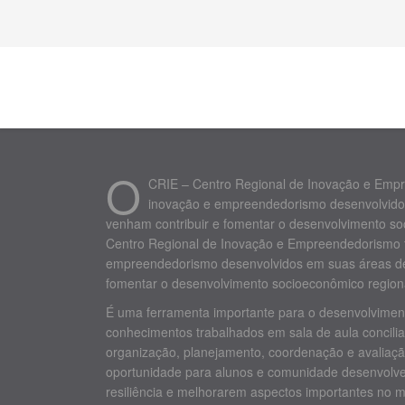
O
CRIE – Centro Regional de Inovação e Empre
inovação e empreendedorismo desenvolvido
venham contribuir e fomentar o desenvolvimento so
Centro Regional de Inovação e Empreendedorismo te
empreendedorismo desenvolvidos em suas áreas de
fomentar o desenvolvimento socioeconômico regional
É uma ferramenta importante para o desenvolviment
conhecimentos trabalhados em sala de aula concilia
organização, planejamento, coordenação e avaliação
oportunidade para alunos e comunidade desenvolve
resiliência e melhorarem aspectos importantes no 