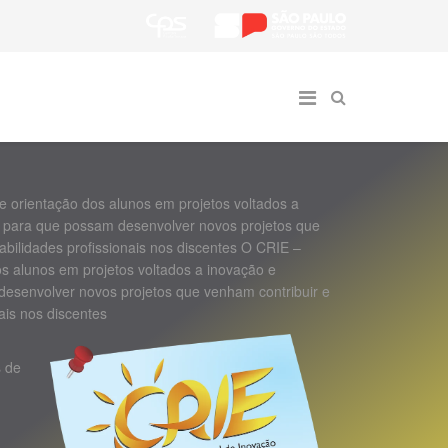
 orientação dos alunos em projetos voltados a
para que possam desenvolver novos projetos que
bilidades profissionais nos discentes O CRIE –
s alunos em projetos voltados a inovação e
senvolver novos projetos que venham contribuir e
ais nos discentes
s de