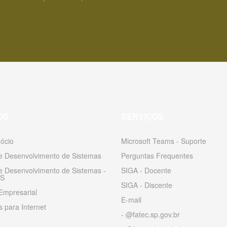
OS
SERVIÇOS
ócio
Microsoft Teams - Suporte
 e Desenvolvimento de Sistemas
Perguntas Frequentes
 e Desenvolvimento de Sistemas -
SIGA - Docente
S
SIGA - Discente
Empresarial
E-mail
 para Internet
- @fatec.sp.gov.br