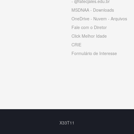
- @fatecjales.edu.br
MSDNAA - Downloads
OneDrive - Nuvem - Arquivos
Fale com o Diretor
Click Melhor Idade
CRIE
Formulário de Interesse
X33T11