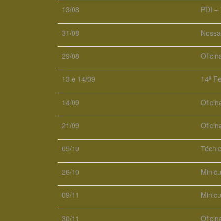
13/08
PDI – 
31/08
Nossa 
29/08
Oficin
13 e 14/09
14ª Fe
14/09
Oficin
21/09
Ofici
05/10
Técnic
26/10
Minicu
09/11
Minicu
30/11
Ofici