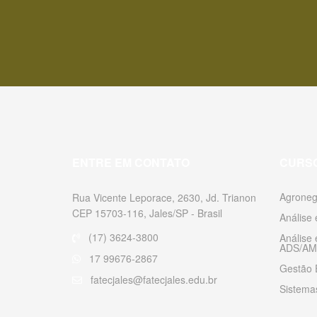
ENTRE EM CONTATO
CURS
Agroneg
Rua Vicente Leporace, 2630, Jd. Trianon
CEP 15703-116, Jales/SP - Brasil
Análise
(17) 3624-3800
Análise
ADS/AM
17 99676-2867
Gestão 
fatecjales@fatecjales.edu.br
Sistemas