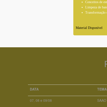
Conceitos de est
Limpeza de ban
Transformação d
Material Disponível
DATA
TEMA
07, 08 e 09/08
SAAO –