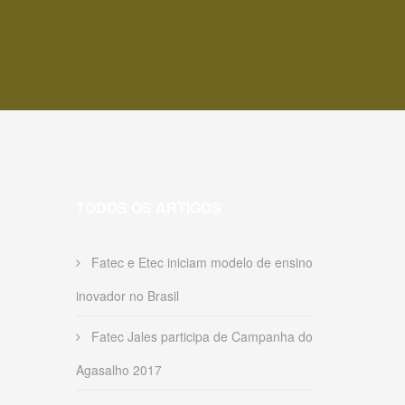
TODOS OS ARTIGOS
Fatec e Etec iniciam modelo de ensino
inovador no Brasil
Fatec Jales participa de Campanha do
Agasalho 2017