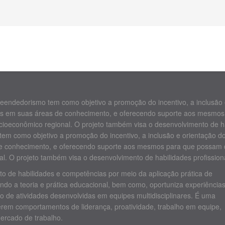
endedorismo tem como objetivo a promoção do incentivo, a inclusão e
s em suas áreas de conhecimento, e oferecendo suporte aos mesmos 
cioeconômico regional. O projeto também visa o desenvolvimento de ha
m como objetivo a promoção do incentivo, a inclusão e orientação do
 conhecimento, e oferecendo suporte aos mesmos para que possam de
. O projeto também visa o desenvolvimento de habilidades profission
o de habilidades e competências por meio da aplicação prática de
ndo a teoria e prática educacional, bem como, oportuniza experiência
 de atividades desenvolvidas em equipes multidisciplinares. É uma
rem comportamentos de liderança, proatividade, trabalho em equipe,
mercado de trabalho.