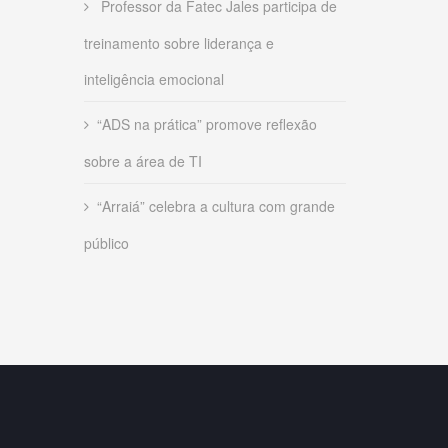
Professor da Fatec Jales participa de
treinamento sobre liderança e
inteligência emocional
“ADS na prática” promove reflexão
sobre a área de TI
“Arraiá” celebra a cultura com grande
público