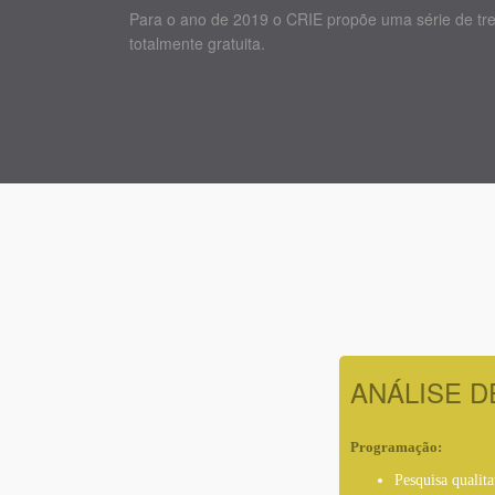
Para o ano de 2019 o CRIE propõe uma série de tre
totalmente gratuita.
ANÁLISE D
Programação:
Pesquisa qualit