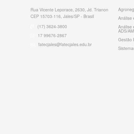
Agroneg
Rua Vicente Leporace, 2630, Jd. Trianon
CEP 15703-116, Jales/SP - Brasil
Análise
(17) 3624-3800
Análise
ADS/AM
17 99676-2867
Gestão 
fatecjales@fatecjales.edu.br
Sistemas