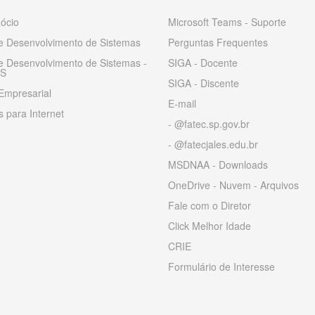
ócio
Microsoft Teams - Suporte
 e Desenvolvimento de Sistemas
Perguntas Frequentes
 e Desenvolvimento de Sistemas -
SIGA - Docente
S
SIGA - Discente
Empresarial
E-mail
 para Internet
- @fatec.sp.gov.br
- @fatecjales.edu.br
MSDNAA - Downloads
OneDrive - Nuvem - Arquivos
Fale com o Diretor
Click Melhor Idade
CRIE
Formulário de Interesse