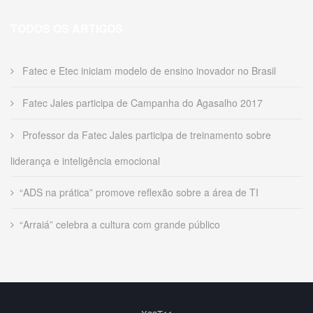
TODOS OS ARTIGOS
Fatec e Etec iniciam modelo de ensino inovador no Brasil
Fatec Jales participa de Campanha do Agasalho 2017
Professor da Fatec Jales participa de treinamento sobre
liderança e inteligência emocional
“ADS na prática” promove reflexão sobre a área de TI
“Arraiá” celebra a cultura com grande público