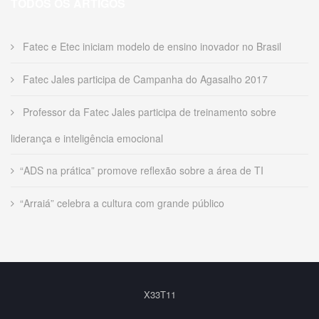
TODOS OS ARTIGOS
Fatec e Etec iniciam modelo de ensino inovador no Brasil
Fatec Jales participa de Campanha do Agasalho 2017
Professor da Fatec Jales participa de treinamento sobre
liderança e inteligência emocional
“ADS na prática” promove reflexão sobre a área de TI
“Arraiá” celebra a cultura com grande público
X33T11