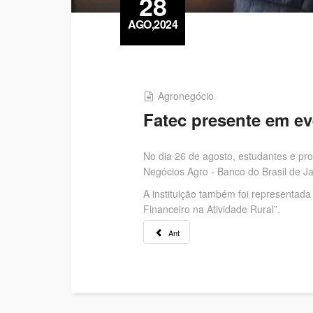
28
AGO,2024
Agronegócio
Fatec presente em ev
No dia 26 de agosto, estudantes e pr
Negócios Agro - Banco do Brasil de J
A instituição também foi representada
Financeiro na Atividade Rural”.
Ant