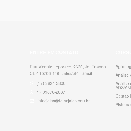
ENTRE EM CONTATO
CURS
Agroneg
Rua Vicente Leporace, 2630, Jd. Trianon
CEP 15703-116, Jales/SP - Brasil
Análise
(17) 3624-3800
Análise
ADS/AM
17 99676-2867
Gestão 
fatecjales@fatecjales.edu.br
Sistemas