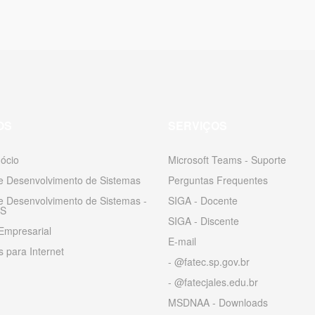
OS
SERVIÇOS
ócio
Microsoft Teams - Suporte
 e Desenvolvimento de Sistemas
Perguntas Frequentes
 e Desenvolvimento de Sistemas -
SIGA - Docente
S
SIGA - Discente
Empresarial
E-mail
 para Internet
- @fatec.sp.gov.br
- @fatecjales.edu.br
MSDNAA - Downloads