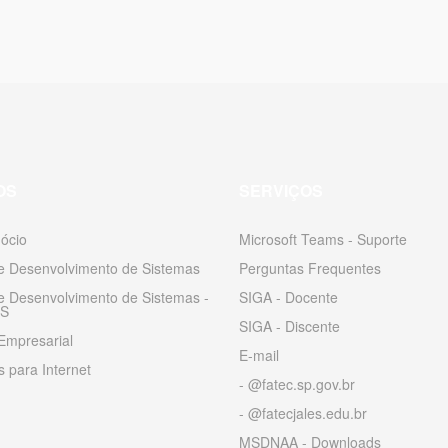
OS
SERVIÇOS
ócio
Microsoft Teams - Suporte
 e Desenvolvimento de Sistemas
Perguntas Frequentes
 e Desenvolvimento de Sistemas -
SIGA - Docente
S
SIGA - Discente
Empresarial
E-mail
 para Internet
- @fatec.sp.gov.br
- @fatecjales.edu.br
MSDNAA - Downloads