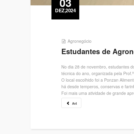
03
DEZ,2024
Agronegócio
Estudantes de Agrone
No dia 28 de novembro, estudantes do
técnica do ano, organizada pela Prof.
O local escolhido foi a Ponzan Alimen
há desde temperos, conservas e farinha
Foi mais uma atividade de grande apr
Ant