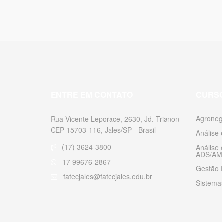
ENTRE EM CONTATO
CURS
Agroneg
Rua Vicente Leporace, 2630, Jd. Trianon
CEP 15703-116, Jales/SP - Brasil
Análise
(17) 3624-3800
Análise
ADS/AM
17 99676-2867
Gestão 
fatecjales@fatecjales.edu.br
Sistemas