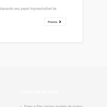
estacando seu papel imprescindível às
Próximo
TODOS OS ARTIGOS
Fatec e Etec iniciam modelo de ensino