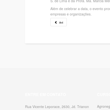
S. de Lima e da Profa. Ma. Márcia Mel
Além de celebrar a data, o evento pro
empresas e organizações.
Ant
ENTRE EM CONTATO
CURS
Agroneg
Rua Vicente Leporace, 2630, Jd. Trianon