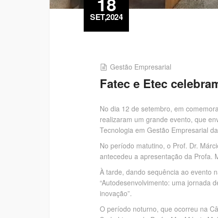
18
SET,2024
Gestão Empresarial
Fatec e Etec celebra
No dia 12 de setembro, em comemoraçã
realizaram um grande evento, que env
Tecnologia em Gestão Empresarial da
No período matutino, o Prof. Dr. Már
antecedeu a apresentação da Profa. M
À tarde, dando sequência ao evento n
“Autodesenvolvimento: uma jornada de
inovação”.
O período noturno, que ocorreu na Câm