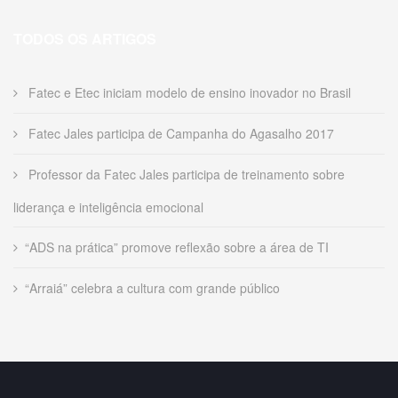
TODOS OS ARTIGOS
Fatec e Etec iniciam modelo de ensino inovador no Brasil
Fatec Jales participa de Campanha do Agasalho 2017
Professor da Fatec Jales participa de treinamento sobre
liderança e inteligência emocional
“ADS na prática” promove reflexão sobre a área de TI
“Arraiá” celebra a cultura com grande público