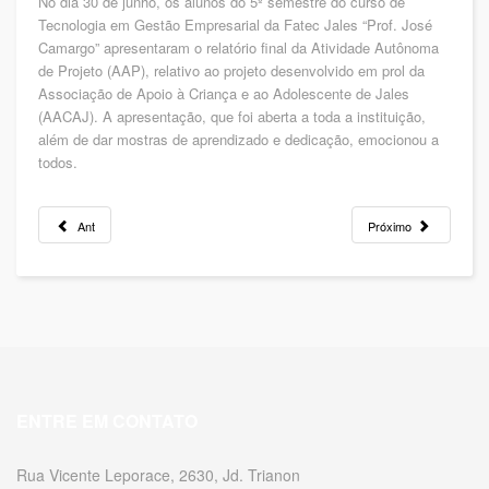
No dia 30 de junho, os alunos do 5º semestre do curso de
Tecnologia em Gestão Empresarial da Fatec Jales “Prof. José
Camargo” apresentaram o relatório final da Atividade Autônoma
de Projeto (AAP), relativo ao projeto desenvolvido em prol da
Associação de Apoio à Criança e ao Adolescente de Jales
(AACAJ). A apresentação, que foi aberta a toda a instituição,
além de dar mostras de aprendizado e dedicação, emocionou a
todos.
Ant
Próximo
ENTRE EM CONTATO
Rua Vicente Leporace, 2630, Jd. Trianon