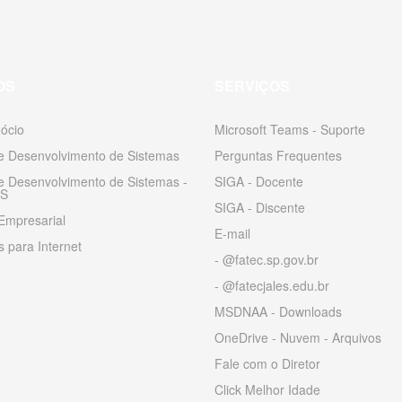
OS
SERVIÇOS
ócio
Microsoft Teams - Suporte
 e Desenvolvimento de Sistemas
Perguntas Frequentes
 e Desenvolvimento de Sistemas -
SIGA - Docente
S
SIGA - Discente
Empresarial
E-mail
 para Internet
- @fatec.sp.gov.br
- @fatecjales.edu.br
MSDNAA - Downloads
OneDrive - Nuvem - Arquivos
Fale com o Diretor
Click Melhor Idade