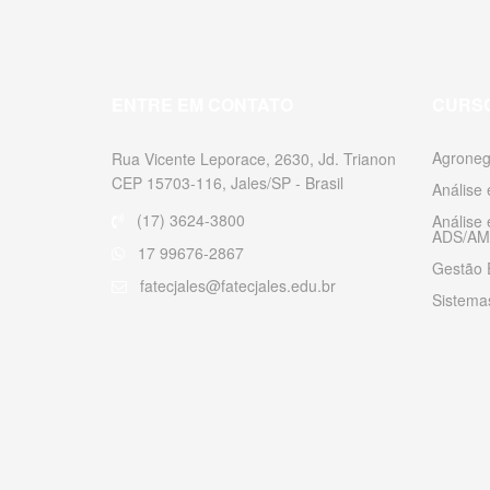
ENTRE EM CONTATO
CURS
Agroneg
Rua Vicente Leporace, 2630, Jd. Trianon
CEP 15703-116, Jales/SP - Brasil
Análise
(17) 3624-3800
Análise
ADS/AM
17 99676-2867
Gestão 
fatecjales@fatecjales.edu.br
Sistemas