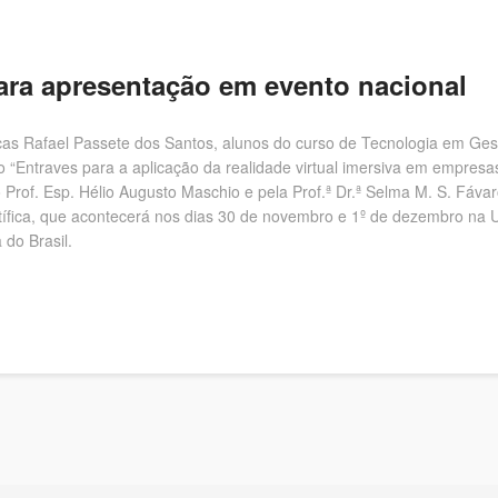
ara apresentação em evento nacional
cas Rafael Passete dos Santos, alunos do curso de Tecnologia em Gest
do “Entraves para a aplicação da realidade virtual imersiva em empre
o Prof. Esp. Hélio Augusto Maschio e pela Prof.ª Dr.ª Selma M. S. Fáva
tífica, que acontecerá nos dias 30 de novembro e 1º de dezembro na 
 do Brasil.