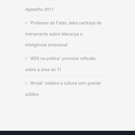
Agasalho 2017
Professor da Fatec Jales participa de
treinamento sobre liderança e
inteligência emocional
“ADS na prática” promove reflexão
sobre a área de TI
“Arraiá” celebra a cultura com grande
público