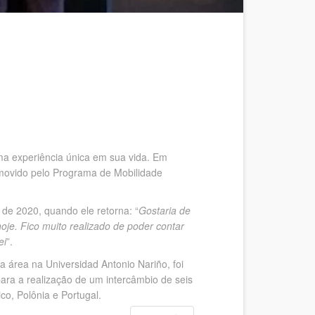
uma experiência única em sua vida. Em
omovido pelo Programa de Mobilidade
de 2020, quando ele retorna: “
Gostaria de
e. Fico muito realizado de poder contar
ei
”.
 área na Universidad Antonio Nariño, foi
ara a realização de um intercâmbio de seis
co, Polônia e Portugal.