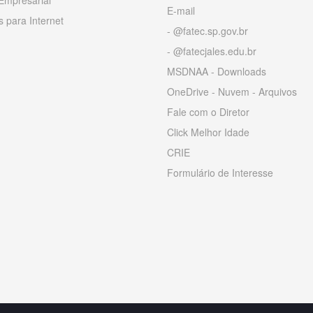
Empresarial
E-mail
 para Internet
- @fatec.sp.gov.br
- @fatecjales.edu.br
MSDNAA - Downloads
OneDrive - Nuvem - Arquivos
Fale com o Diretor
Click Melhor Idade
CRIE
Formulário de Interesse