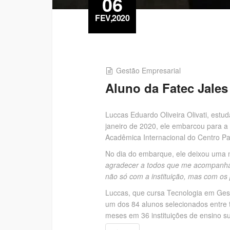
06
FEV,2020
Gestão Empresarial
Aluno da Fatec Jales
Luccas Eduardo Oliveira Olivati, est
janeiro de 2020, ele embarcou para a
Acadêmica Internacional do Centro P
No dia do embarque, ele deixou uma m
agradecer a todos que me acompanham
não só com a instituição, mas com os
Luccas, que cursa Tecnologia em Gest
um dos 84 alunos selecionados entre 
meses em 36 instituições de ensino su