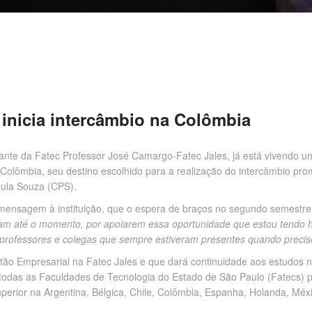
 inicia intercâmbio na Colômbia
udante da Fatec Professor José Camargo-Fatec Jales, já está vivendo 
 Colômbia, seu destino escolhido para a realização do intercâmbio pr
aula Souza (CPS).
ensagem à instituição, que o espera de braços no segundo semestre 
 até o momento, por apoiarem essa oportunidade que estou tendo hoj
 professores e colegas que sempre estiveram presentes quando precis
ão Empresarial na Fatec Jales e que dará continuidade aos estudos na
todas as Faculdades de Tecnologia do Estado de São Paulo (Fatecs) p
perior na Argentina, Bélgica, Chile, Colômbia, Espanha, Holanda, Méxi