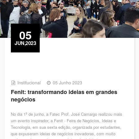
05
JUN,2023
Institucional
05 Junho 2023
Fenit: transformando ideias em grandes
negócios
No dia 1º de junho, a Fatec Prof. José Camargo realizou mais
um evento inspirador, a Fenit - Feira de Negócios, Ideias e
Tecnologia, em sua sexta edição, organizada por estudantes,
que expuseram ideias de negócios inovadoras, com muito