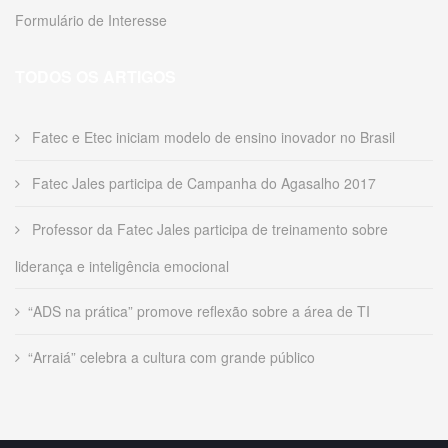
Formulário de Interesse
TODOS OS ARTIGOS
Fatec e Etec iniciam modelo de ensino inovador no Brasil
Fatec Jales participa de Campanha do Agasalho 2017
Professor da Fatec Jales participa de treinamento sobre
liderança e inteligência emocional
“ADS na prática” promove reflexão sobre a área de TI
“Arraiá” celebra a cultura com grande público