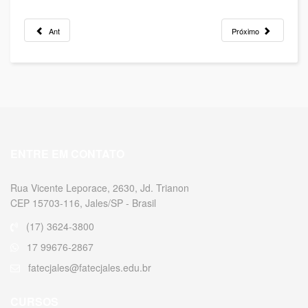
Ant
Próximo
ENTRE EM CONTATO
Rua Vicente Leporace, 2630, Jd. Trianon
CEP 15703-116, Jales/SP - Brasil
(17) 3624-3800
17 99676-2867
fatecjales@fatecjales.edu.br
CURSOS