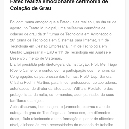
Fatec realiza emocionante cerimônia de
Colação de Grau
Foi com muita emoção que a Fatec Jales realizou, no dia 30 de
agosto, no Teatro Municipal, uma belíssima cerimônia de
colação de grau da 31ª turma de Tecnologia em Agronegócio,
26ª turma de Tecnologia em Sistemas para Internet, 17ª de
Tecnologia em Gestão Empresarial, 14ª de Tecnologia em
Gestão Empresarial - EaD e 11ª de Tecnologia em Análise e
Desenvolvimento de Sistemas.
Ela foi presidida pelo diretor-geral da instituição, Prof. Me. Tiago
Ribeiro Carneiro, e contou com a participação dos membros da
Congregação, da patronesse das turmas, Prof.ª Esp. Sandra
Cristina Pedrini Martino, paraninfos, professores, colaboradores,
autoridades, do diretor da Etec Jales, Willians Pizolato, e dos
protagonistas da noite, os formandos, acompanhados de seus
familiares e amigos.
Após discursos, homenagens e juramento, ocorreu o ato de
outorga do grau de Tecnólogo aos formandos, em diferentes
áreas, título relacionado a uma formação superior de altíssimo
nível, alinhada às reais necessidades do mercado de trabalho