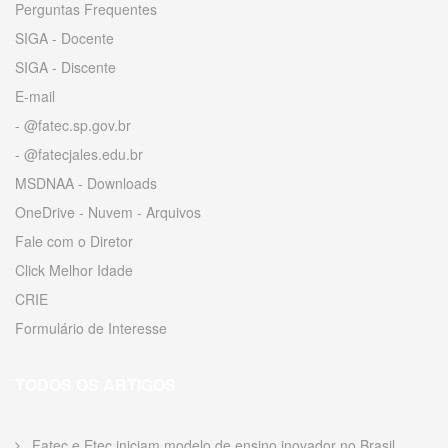
Perguntas Frequentes
SIGA - Docente
SIGA - Discente
E-mail
- @fatec.sp.gov.br
- @fatecjales.edu.br
MSDNAA - Downloads
OneDrive - Nuvem - Arquivos
Fale com o Diretor
Click Melhor Idade
CRIE
Formulário de Interesse
TODOS OS ARTIGOS
Fatec e Etec iniciam modelo de ensino inovador no Brasil