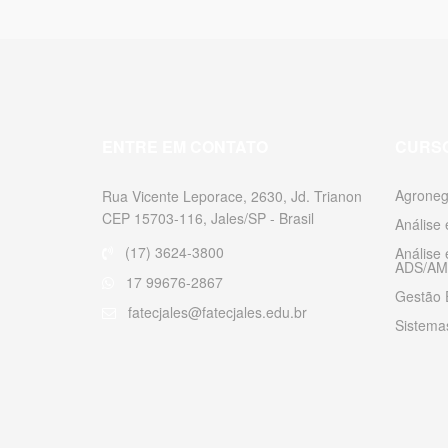
ENTRE EM CONTATO
CURS
Agroneg
Rua Vicente Leporace, 2630, Jd. Trianon
CEP 15703-116, Jales/SP - Brasil
Análise
(17) 3624-3800
Análise
ADS/AM
17 99676-2867
Gestão 
fatecjales@fatecjales.edu.br
Sistemas