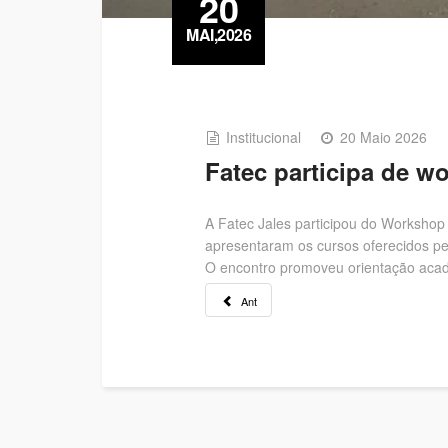
20
MAI,2026
Institucional
20 Maio 2026
Fatec participa de w
A Fatec Jales participou do Workshop
apresentaram os cursos oferecidos pel
O encontro promoveu orientação acadê
Ant