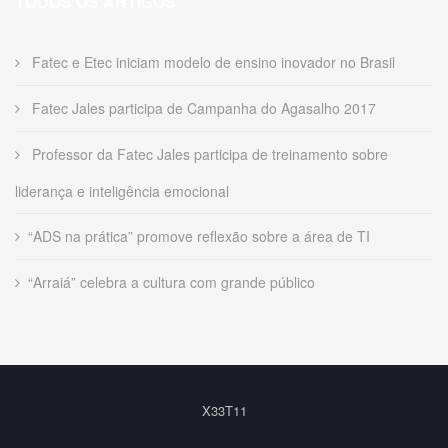
TODOS OS ARTIGOS
Fatec e Etec iniciam modelo de ensino inovador no Brasil
Fatec Jales participa de Campanha do Agasalho 2017
Professor da Fatec Jales participa de treinamento sobre
liderança e inteligência emocional
“ADS na prática” promove reflexão sobre a área de TI
“Arraiá” celebra a cultura com grande público
X33T11