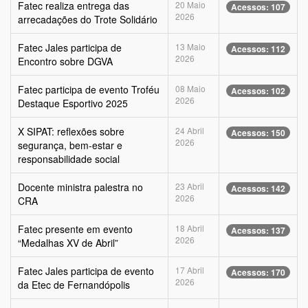
Fatec realiza entrega das
20 Maio
Acessos: 107
2026
arrecadações do Trote Solidário
Fatec Jales participa de
13 Maio
Acessos: 112
2026
Encontro sobre DGVA
Fatec participa de evento Troféu
08 Maio
Acessos: 102
2026
Destaque Esportivo 2025
X SIPAT: reflexões sobre
24 Abril
Acessos: 150
2026
segurança, bem-estar e
responsabilidade social
Docente ministra palestra no
23 Abril
Acessos: 142
2026
CRA
Fatec presente em evento
18 Abril
Acessos: 137
2026
“Medalhas XV de Abril”
Fatec Jales participa de evento
17 Abril
Acessos: 170
2026
da Etec de Fernandópolis