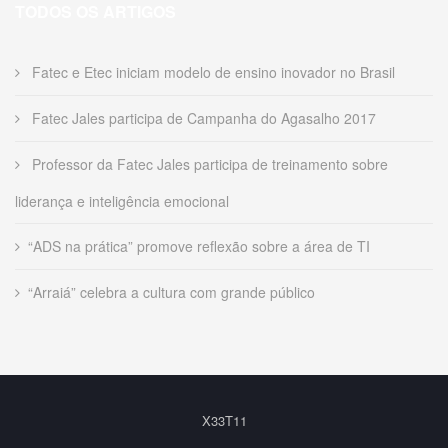
TODOS OS ARTIGOS
Fatec e Etec iniciam modelo de ensino inovador no Brasil
Fatec Jales participa de Campanha do Agasalho 2017
Professor da Fatec Jales participa de treinamento sobre
liderança e inteligência emocional
“ADS na prática” promove reflexão sobre a área de TI
“Arraiá” celebra a cultura com grande público
X33T11