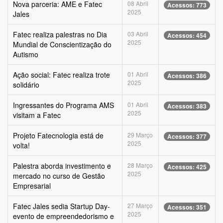
Nova parceria: AME e Fatec
08 Abril
Acessos: 773
2025
Jales
Fatec realiza palestras no Dia
03 Abril
Acessos: 454
2025
Mundial de Conscientização do
Autismo
Ação social: Fatec realiza trote
01 Abril
Acessos: 386
2025
solidário
Ingressantes do Programa AMS
01 Abril
Acessos: 383
2025
visitam a Fatec
Projeto Fatecnologia está de
29 Março
Acessos: 377
2025
volta!
Palestra aborda investimento e
28 Março
Acessos: 425
2025
mercado no curso de Gestão
Empresarial
Fatec Jales sedia Startup Day-
27 Março
Acessos: 351
2025
evento de empreendedorismo e