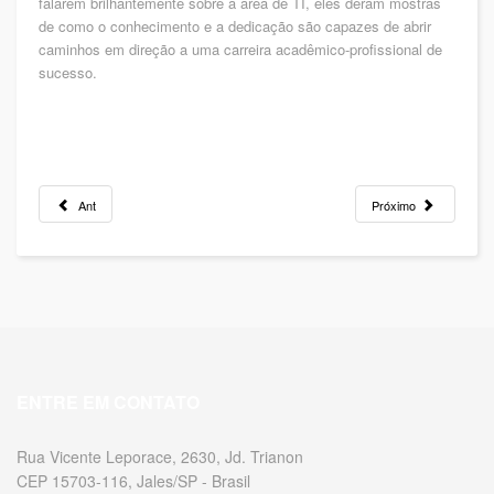
falarem brilhantemente sobre a área de TI, eles deram mostras
de como o conhecimento e a dedicação são capazes de abrir
caminhos em direção a uma carreira acadêmico-profissional de
sucesso.
Ant
Próximo
ENTRE EM CONTATO
Rua Vicente Leporace, 2630, Jd. Trianon
CEP 15703-116, Jales/SP - Brasil