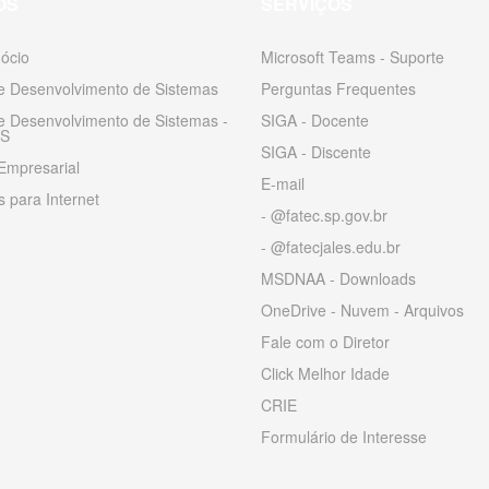
OS
SERVIÇOS
ócio
Microsoft Teams - Suporte
 e Desenvolvimento de Sistemas
Perguntas Frequentes
 e Desenvolvimento de Sistemas -
SIGA - Docente
S
SIGA - Discente
Empresarial
E-mail
 para Internet
- @fatec.sp.gov.br
- @fatecjales.edu.br
MSDNAA - Downloads
OneDrive - Nuvem - Arquivos
Fale com o Diretor
Click Melhor Idade
CRIE
Formulário de Interesse