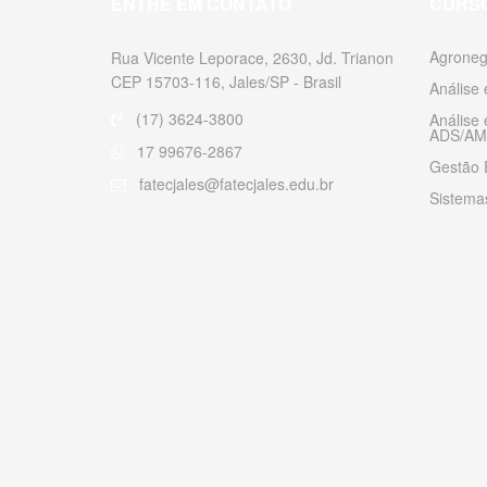
ENTRE EM CONTATO
CURS
Agroneg
Rua Vicente Leporace, 2630, Jd. Trianon
CEP 15703-116, Jales/SP - Brasil
Análise
(17) 3624-3800
Análise
ADS/AM
17 99676-2867
Gestão 
fatecjales@fatecjales.edu.br
Sistemas