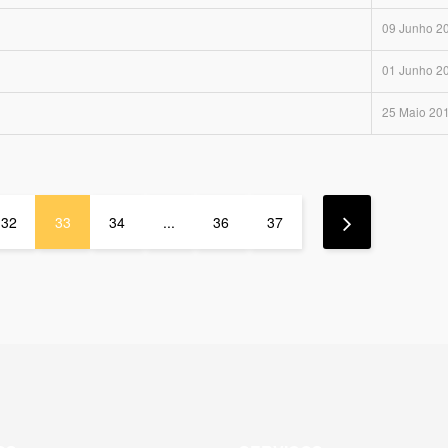
09 Junho 2
01 Junho 2
25 Maio 20
32
33
34
...
36
37