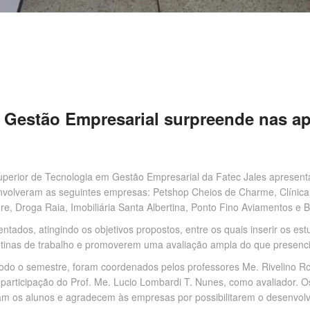
e Gestão Empresarial surpreende nas a
perior de Tecnologia em Gestão Empresarial da Fatec Jales apresenta
 envolveram as seguintes empresas: Petshop Cheios de Charme, Clínica 
e, Droga Raia, Imobiliária Santa Albertina, Ponto Fino Aviamentos e B
dos, atingindo os objetivos propostos, entre os quais inserir os est
inas de trabalho e promoverem uma avaliação ampla do que presenc
todo o semestre, foram coordenados pelos professores Me. Rivelino Ro
articipação do Prof. Me. Lucio Lombardi T. Nunes, como avaliador. Os
zam os alunos e agradecem às empresas por possibilitarem o desenvol