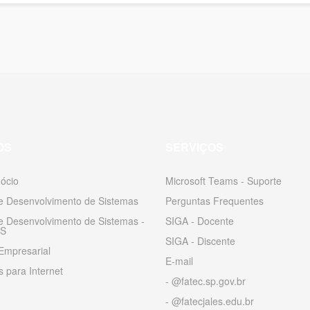
OS
SERVIÇOS
ócio
Microsoft Teams - Suporte
 e Desenvolvimento de Sistemas
Perguntas Frequentes
 e Desenvolvimento de Sistemas -
SIGA - Docente
S
SIGA - Discente
Empresarial
E-mail
 para Internet
- @fatec.sp.gov.br
- @fatecjales.edu.br