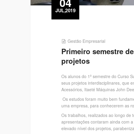
04
JUL,2019
Gestão Empresarial
Primeiro semestre d
projetos
Os alunos do 1º semestre do Curso Su
seus projetos interdisciplinares, que
Acessórios, Itaeté Máquinas John Deer
Os estudos foram muito bem fundamenta
uma empresa, para conhecerem as rot
Os trabalhos, realizados ao longo de 
apresentações contaram ainda com a p
elevado nível dos projetos, parabeni