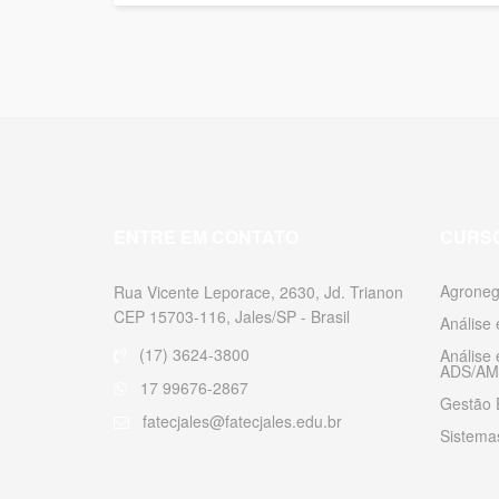
ENTRE EM CONTATO
CURS
Agroneg
Rua Vicente Leporace, 2630, Jd. Trianon
CEP 15703-116, Jales/SP - Brasil
Análise
(17) 3624-3800
Análise
ADS/AM
17 99676-2867
Gestão 
fatecjales@fatecjales.edu.br
Sistemas