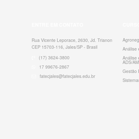
ENTRE EM CONTATO
CURS
Agroneg
Rua Vicente Leporace, 2630, Jd. Trianon
CEP 15703-116, Jales/SP - Brasil
Análise
(17) 3624-3800
Análise
ADS/AM
17 99676-2867
Gestão 
fatecjales@fatecjales.edu.br
Sistemas