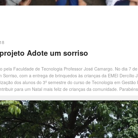
18
projeto Adote um sorriso
so pela Faculdade de Tecnologia Professor José Camargo. No dia 7 d
m Sorriso, com a entrega de brinquedos às crianças da EMEI Dercílio J.
bilização dos alunos do 3º semestre do curso de Tecnologia em Gestã
ntribuir para um Natal mais feliz de crianças da comunidade. Parabéns