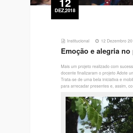
12
DEZ,2018
Institucional
12 Dezembro 20
Emoção e alegria no 
Mais um projeto realizado com suces
docente finalizaram o projeto Adote u
Trata-se de uma bela iniciativa e mo
para arrecadar presentes e, assim, co