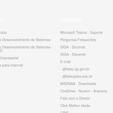
OS
SERVIÇOS
ócio
Microsoft Teams - Suporte
 e Desenvolvimento de Sistemas
Perguntas Frequentes
 e Desenvolvimento de Sistemas -
SIGA - Docente
S
SIGA - Discente
Empresarial
E-mail
 para Internet
- @fatec.sp.gov.br
- @fatecjales.edu.br
MSDNAA - Downloads
OneDrive - Nuvem - Arquivos
Fale com o Diretor
Click Melhor Idade
CRIE