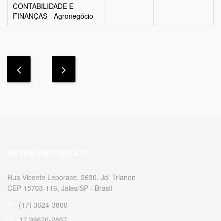
CONTABILIDADE E
FINANÇAS - Agronegócio
ENTRE EM CONTATO
Rua Vicente Leporace, 2630, Jd. Trianon
CEP 15703-116, Jales/SP - Brasil
(17) 3624-3800
17 99676-2867