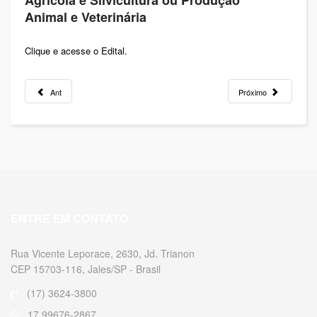
Agrícola e Silvicultura ou Produção
Animal e Veterinária
Clique e acesse o Edital.
Ant
Próximo
ENTRE EM CONTATO
Rua Vicente Leporace, 2630, Jd. Trianon
CEP 15703-116, Jales/SP - Brasil
(17) 3624-3800
17 99676-2867