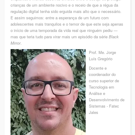
crianças de um ambiente nocivo e o receio de que a régua da
regulação digital tenha sido erguida mais alto que o necessário.
E assim seguimos: entre a esperança de um futuro com
adolescentes mais tranquilos e o temor de que este seja apenas
o início de uma temporada da vida real que ninguém pediu —
mas que teria tudo para virar mais um episódio da série
Black
Mirror
.
Prof. Me. Jorge
Luís Gregório
Docente e
coordenador do
curso superior de
Tecnologia em
Análise e
Desenvolvimento de
Sistemas - Fatec
Jales