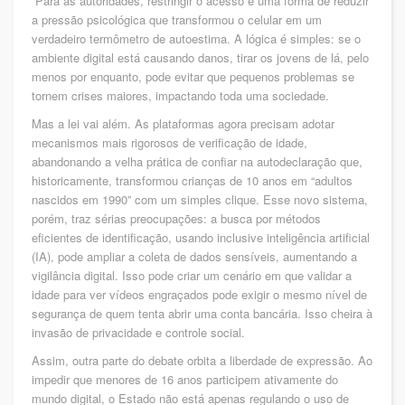
Para as autoridades, restringir o acesso é uma forma de reduzir
a pressão psicológica que transformou o celular em um
verdadeiro termômetro de autoestima. A lógica é simples: se o
ambiente digital está causando danos, tirar os jovens de lá, pelo
menos por enquanto, pode evitar que pequenos problemas se
tornem crises maiores, impactando toda uma sociedade.
Mas a lei vai além. As plataformas agora precisam adotar
mecanismos mais rigorosos de verificação de idade,
abandonando a velha prática de confiar na autodeclaração que,
historicamente, transformou crianças de 10 anos em “adultos
nascidos em 1990” com um simples clique. Esse novo sistema,
porém, traz sérias preocupações: a busca por métodos
eficientes de identificação, usando inclusive inteligência artificial
(IA), pode ampliar a coleta de dados sensíveis, aumentando a
vigilância digital. Isso pode criar um cenário em que validar a
idade para ver vídeos engraçados pode exigir o mesmo nível de
segurança de quem tenta abrir uma conta bancária. Isso cheira à
invasão de privacidade e controle social.
Assim, outra parte do debate orbita a liberdade de expressão. Ao
impedir que menores de 16 anos participem ativamente do
mundo digital, o Estado não está apenas regulando o uso de