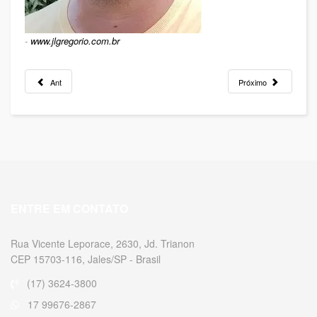
-
www.jlgregorio.com.br
Ant
Próximo
ENTRE EM CONTATO
Rua Vicente Leporace, 2630, Jd. Trianon
CEP 15703-116, Jales/SP - Brasil
(17) 3624-3800
17 99676-2867