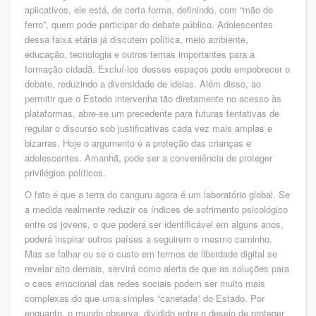
aplicativos, ele está, de certa forma, definindo, com “mão de
ferro”, quem pode participar do debate público. Adolescentes
dessa faixa etária já discutem política, meio ambiente,
educação, tecnologia e outros temas importantes para a
formação cidadã. Excluí-los desses espaços pode empobrecer o
debate, reduzindo a diversidade de ideias. Além disso, ao
permitir que o Estado intervenha tão diretamente no acesso às
plataformas, abre-se um precedente para futuras tentativas de
regular o discurso sob justificativas cada vez mais amplas e
bizarras. Hoje o argumento é a proteção das crianças e
adolescentes. Amanhã, pode ser a conveniência de proteger
privilégios políticos.
O fato é que a terra do canguru agora é um laboratório global. Se
a medida realmente reduzir os índices de sofrimento psicológico
entre os jovens, o que poderá ser identificável em alguns anos,
poderá inspirar outros países a seguirem o mesmo caminho.
Mas se falhar ou se o custo em termos de liberdade digital se
revelar alto demais, servirá como alerta de que as soluções para
o caos emocional das redes sociais podem ser muito mais
complexas do que uma simples “canetada” do Estado. Por
enquanto, o mundo observa, dividido entre o desejo de proteger